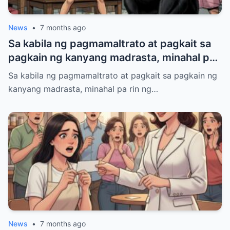
News
•
7 months ago
Sa kabila ng pagmamaltrato at pagkait sa
pagkain ng kanyang madrasta, minahal pa
rin ng 7-taong-gulang na batang lalaki ang
Sa kabila ng pagmamaltrato at pagkait sa pagkain ng
kanyang kapatid sa ama nang walang
kanyang madrasta, minahal pa rin ng…
kondisyon, hanggang sa isang araw ay
paulit-ulit siyang sinugod ng itim na aso sa
bahay, habang tumatahol nang malakas.
News
•
7 months ago