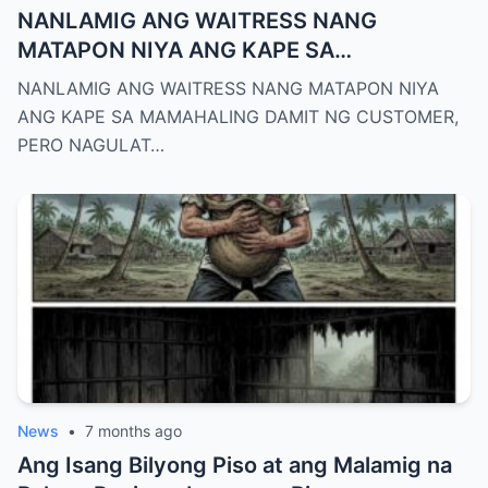
NANLAMIG ANG WAITRESS NANG
MATAPON NIYA ANG KAPE SA
MAMAHALING DAMIT NG CUSTOMER,
NANLAMIG ANG WAITRESS NANG MATAPON NIYA
PERO NAGULAT SIYA SA GULAT NANG
ANG KAPE SA MAMAHALING DAMIT NG CUSTOMER,
ABUTAN PA SIYA NITO NG MALAKING TIP
PERO NAGULAT…
News
•
7 months ago
Ang Isang Bilyong Piso at ang Malamig na