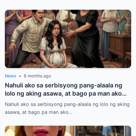
News
•
8 months ago
Nahuli ako sa serbisyong pang-alaala ng
lolo ng aking asawa, at bago pa man ako
makapasok sa bahay, nakita ko na ang
Nahuli ako sa serbisyong pang-alaala ng lolo ng aking
aking asawa na yakap ang kanyang
asawa, at bago pa man ako…
magandang unang pag-ibig mula tatlong
taon na ang nakalilipas at naghahayag ng
isang pahayag.