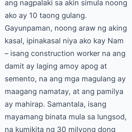
ang nagpalaki sa akin simula noong
ako ay 10 taong gulang.
Gayunpaman, noong araw ng aking
kasal, ipinakasal niya ako kay Nam
– isang construction worker na ang
damit ay laging amoy apog at
semento, na ang mga magulang ay
maagang namatay, at ang pamilya
ay mahirap. Samantala, isang
mayamang binata mula sa lungsod,
na kumikita ng 30 milyong dong