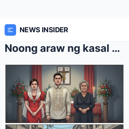
NEWS INSIDER
Noong araw ng kasal ko, naawa ang lahat sa akin da...