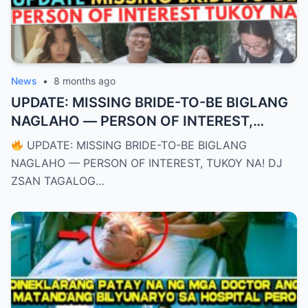
News
•
8 months ago
UPDATE: MISSING BRIDE-TO-BE BIGLANG
NAGLAHO — PERSON OF INTEREST,
TUKOY NA! DJ ZSAN TAGALOG CRIME
UPDATE: MISSING BRIDE-TO-BE BIGLANG
STORY NA UMUUGONG SA BUONG
NAGLAHO — PERSON OF INTEREST, TUKOY NA! DJ
BANSA!
ZSAN TAGALOG…