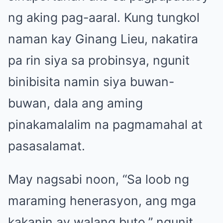
ng aking pag-aaral. Kung tungkol
naman kay Ginang Lieu, nakatira
pa rin siya sa probinsya, ngunit
binibisita namin siya buwan-
buwan, dala ang aming
pinakamalalim na pagmamahal at
pasasalamat.
May nagsabi noon, “Sa loob ng
maraming henerasyon, ang mga
kakanin ay walang buto,” ngunit