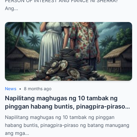
PERSON OF INTEREST ANG FIANCÉ NI SHERRA?
Ang…
News
•
8 months ago
Napilitang maghugas ng 10 tambak ng
pinggan habang buntis, pinagpira-piraso
ng batang manugang ang mga ito.
Napilitang maghugas ng 10 tambak ng pinggan
habang buntis, pinagpira-piraso ng batang manugang
ang mga…