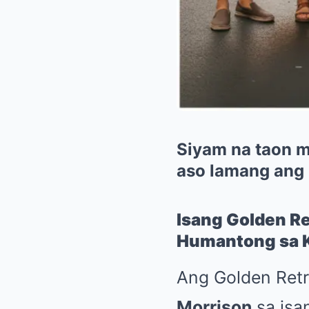
Siyam na taon 
aso lamang ang
Isang Golden Re
Humantong sa K
Ang Golden Retr
Morrison
sa isa