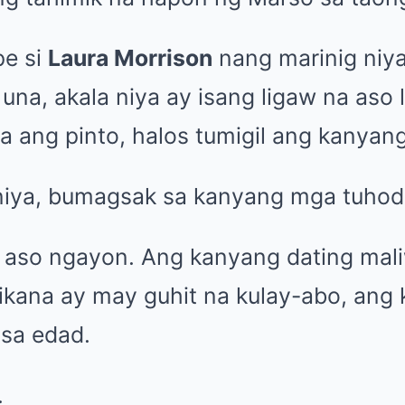
pe si
Laura Morrison
nang marinig niy
na, akala niya ay isang ligaw na aso l
a ang pinto, halos tumigil ang kanyan
iya, bumagsak sa kanyang mga tuhod
 aso ngayon. Ang kanyang dating mal
ikana ay may guhit na kulay-abo, an
sa edad.
.