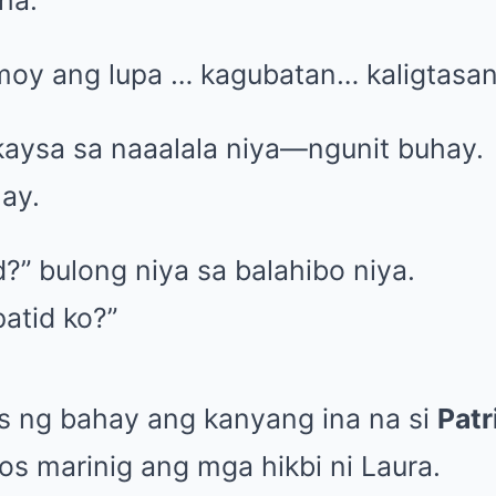
ha.
oy ang lupa … kagubatan… kaligtasan
kaysa sa naaalala niya—ngunit buhay.
ay.
?” bulong niya sa balahibo niya.
atid ko?”
 ng bahay ang kanyang ina na si
Patr
s marinig ang mga hikbi ni Laura.