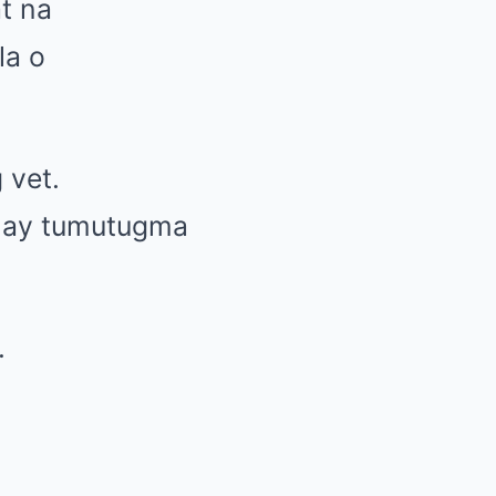
t na
la o
 vet.
n ay tumutugma
.