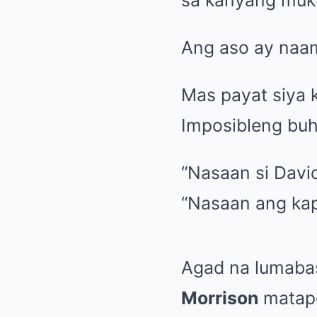
sa kanyang muk
Ang aso ay naam
Mas payat siya 
Imposibleng buh
“Nasaan si David
“Nasaan ang kap
Agad na lumabas
Morrison
matapo