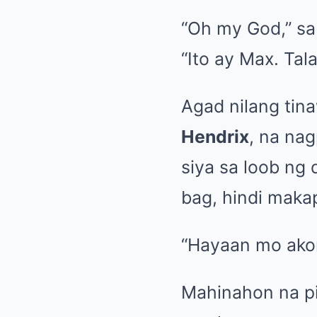
“Oh my God,” sa
“Ito ay Max. Tal
Agad nilang tin
Hendrix
, na na
siya sa loob n
bag, hindi maka
“Hayaan mo akong
Mahinahon na pi