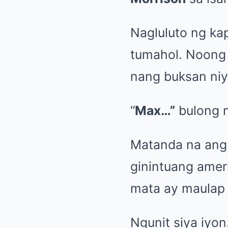
Nagluluto ng ka
tumahol. Noong u
nang buksan niy
“
Max…”
bulong n
Matanda na ang
ginintuang amer
mata ay maulap 
Ngunit siya iyon