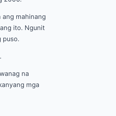
a ang mahinang
ang ito. Ngunit
g puso.
.
iwanag na
g kanyang mga