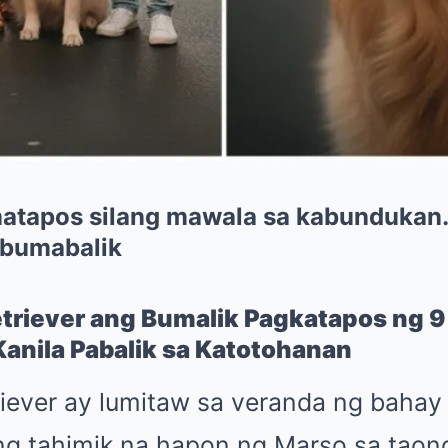
matapos silang mawala sa kabundukan
 bumabalik
triever ang Bumalik Pagkatapos ng 9 
anila Pabalik sa Katotohanan
iever ay lumitaw sa veranda ng baha
ng tahimik na hapon ng Marso sa taon