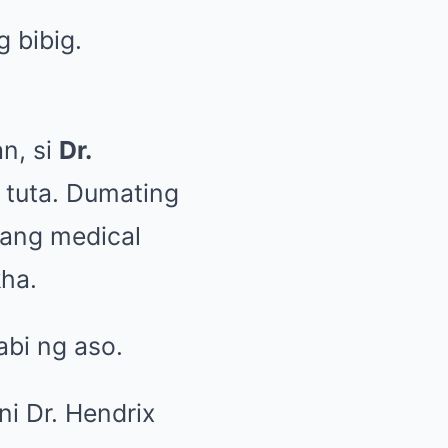
 bibig.
n, si
Dr.
 tuta. Dumating
yang medical
ha.
abi ng aso.
i Dr. Hendrix