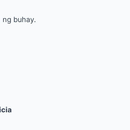
 ng buhay.
icia