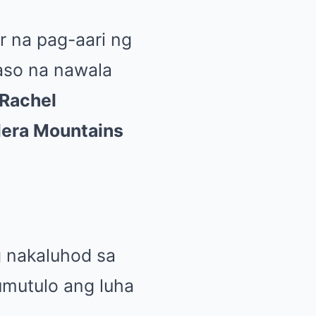
 na pag-aari ng
aso na nawala
 Rachel
lera Mountains
 nakaluhod sa
tumutulo ang luha