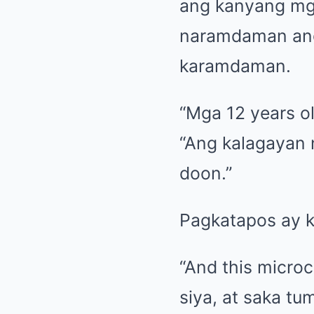
ang kanyang mga
naramdaman ang
karamdaman.
“Mga 12 years ol
“Ang kalagayan
doon.”
Pagkatapos ay k
“And this microc
siya, at saka tu