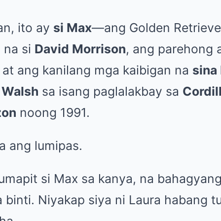
n, ito ay
si Max
—ang Golden Retriever
 na si
David Morrison
, ang parehong 
 at ang kanilang mga kaibigan na
sina
 Walsh
sa isang paglalakbay sa
Cordil
zon
noong 1991.
a ang lumipas.
mapit si Max sa kanya, na bahagyang
 binti. Niyakap siya ni Laura habang 