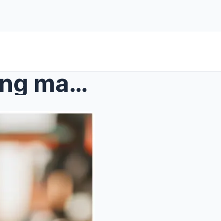
Siyam na taon matapos silang mawala sa kabundukan&...