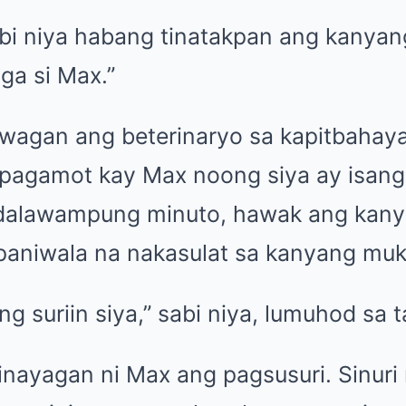
bi niya habang tinatakpan ang kanyang
aga si Max.”
awagan ang beterinaryo sa kapitbahaya
gpagamot kay Max noong siya ay isang
g dalawampung minuto, hawak ang kan
paniwala na nakasulat sa kanyang muk
 suriin siya,” sabi niya, lumuhod sa t
nayagan ni Max ang pagsusuri. Sinuri n