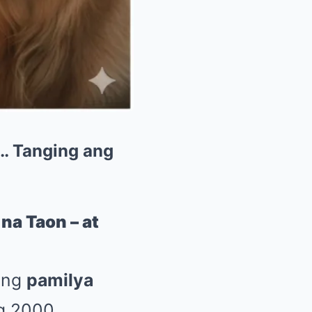
… Tanging ang
na Taon – at
y ng
pamilya
g 2000.