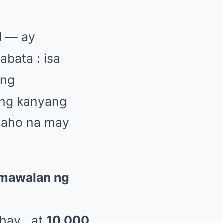
l
— ay
abata : isa
ang
 ng kanyang
abaho na may
 mawalan ng
hay , at
10,000