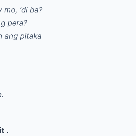
 mo, ‘di ba?
g pera?
n ang pitaka
a.
it
.