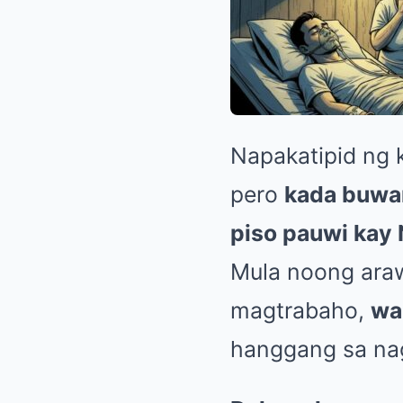
Napakatipid ng k
pero
kada buwan
piso pauwi kay
Mula noong araw
magtrabaho,
wa
hanggang sa na