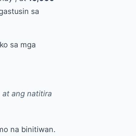
gastusin sa
 ko sa mga
at ang natitira
mo na binitiwan.