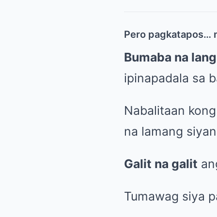
Pero pagkatapos… n
Bumaba na lang
ipinapadala sa b
Nabalitaan kon
na lamang siya
Galit na galit
ang
Tumawag siya pa