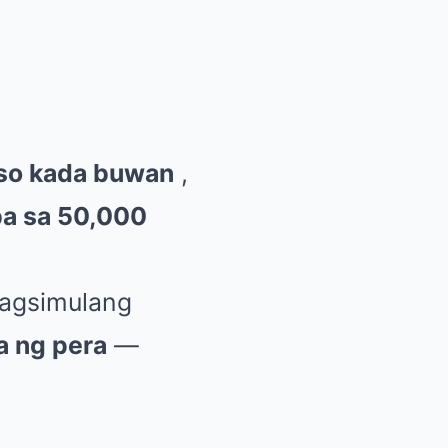
so kada buwan
,
ba sa 50,000
nagsimulang
a ng pera
—