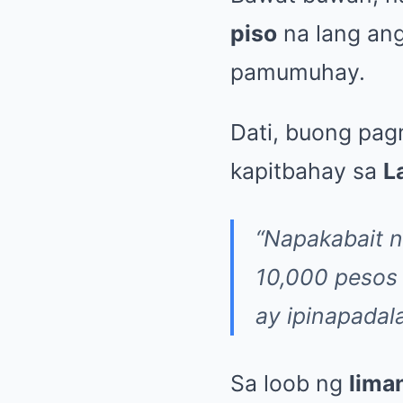
piso
na lang ang
pamumuhay.
Dati, buong pa
kapitbahay sa
L
“Napakabait n
10,000 pesos 
ay ipinapadala
Sa loob ng
lima