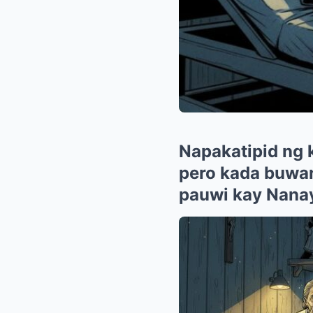
Napakatipid ng 
pero kada buwan
pauwi kay Nanay