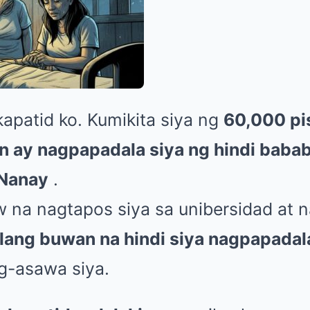
apatid ko. Kumikita siya ng
60,000 pi
 ay nagpapadala siya ng hindi baba
 Nanay
.
 na nagtapos siya sa unibersidad at 
lang buwan na hindi siya nagpapadal
g-asawa siya.