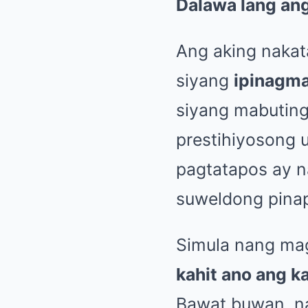
Dalawa lang ang
Ang aking nakat
siyang
ipinagma
siyang mabuting
prestihiyosong 
pagtatapos ay n
suweldong pina
Simula nang ma
kahit ano ang k
Bawat buwan, n