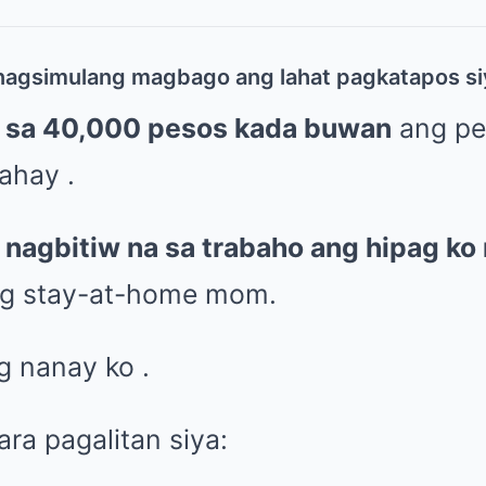
agsimulang magbago ang lahat pagkatapos siy
 sa 40,000 pesos kada buwan
ang pe
ahay .
g
nagbitiw na sa trabaho ang hipag ko 
ng stay-at-home mom.
 nanay ko .
ra pagalitan siya: