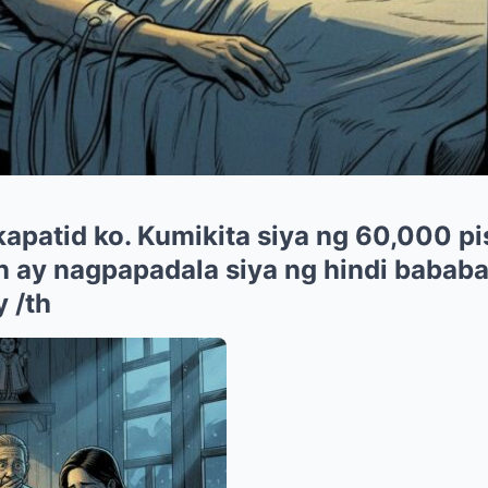
kapatid ko. Kumikita siya ng 60,000 p
 ay nagpapadala siya ng hindi bababa
 /th