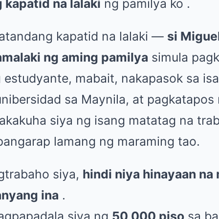
 kapatid na lalaki
ng pamilya ko .
atandang kapatid na lalaki —
si Migue
malaki ng aming pamilya
simula pagk
 estudyante, mabait, nakapasok sa is
unibersidad sa Maynila, at pagkatapos
akakuha siya ng isang matatag na tr
pangarap lamang ng maraming tao.
gtrabaho siya,
hindi niya hinayaan na
anyang ina
.
agpapadala siya ng
50,000 piso
sa ba