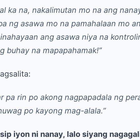
l ka na, nakalimutan mo na ang nanay
 ba ng asawa mo na pamahalaan mo an
hinahayaan ang asawa niya na kontroli
ng buhay na mapapahamak!”
agsalita:
r pa rin po akong nagpapadala ng per
huwag po kayong mag-alala.”
isip iyon ni nanay, lalo siyang nagagal