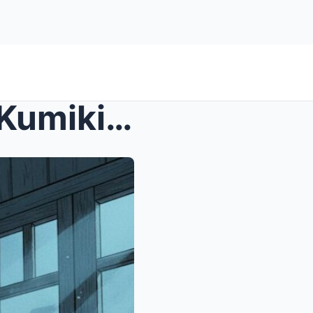
Napakatipid ng kapatid ko. Kumikita siya ng 60,000...