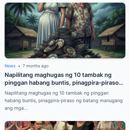
News
•
7 months ago
Napilitang maghugas ng 10 tambak ng
pinggan habang buntis, pinagpira-piraso
ng batang manugang ang mga ito.
Napilitang maghugas ng 10 tambak ng pinggan
habang buntis, pinagpira-piraso ng batang manugang
ang mga…