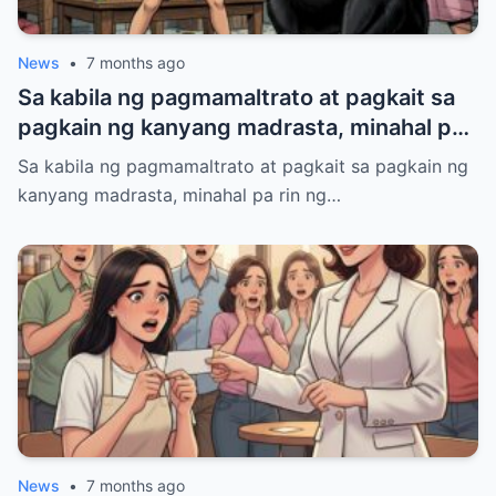
News
•
7 months ago
Sa kabila ng pagmamaltrato at pagkait sa
pagkain ng kanyang madrasta, minahal pa
rin ng 7-taong-gulang na batang lalaki ang
Sa kabila ng pagmamaltrato at pagkait sa pagkain ng
kanyang kapatid sa ama nang walang
kanyang madrasta, minahal pa rin ng…
kondisyon, hanggang sa isang araw ay
paulit-ulit siyang sinugod ng itim na aso sa
bahay, habang tumatahol nang malakas.
News
•
7 months ago