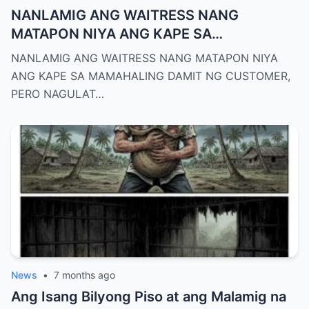
NANLAMIG ANG WAITRESS NANG
MATAPON NIYA ANG KAPE SA
MAMAHALING DAMIT NG CUSTOMER,
NANLAMIG ANG WAITRESS NANG MATAPON NIYA
PERO NAGULAT SIYA SA GULAT NANG
ANG KAPE SA MAMAHALING DAMIT NG CUSTOMER,
ABUTAN PA SIYA NITO NG MALAKING TIP
PERO NAGULAT…
News
•
7 months ago
Ang Isang Bilyong Piso at ang Malamig na