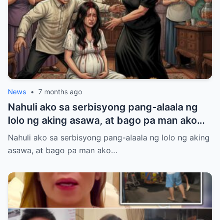
News
•
7 months ago
Nahuli ako sa serbisyong pang-alaala ng
lolo ng aking asawa, at bago pa man ako
makapasok sa bahay, nakita ko na ang
Nahuli ako sa serbisyong pang-alaala ng lolo ng aking
aking asawa na yakap ang kanyang
asawa, at bago pa man ako…
magandang unang pag-ibig mula tatlong
taon na ang nakalilipas at naghahayag ng
isang pahayag.