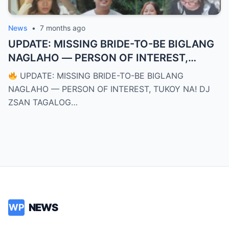
News
•
7 months ago
UPDATE: MISSING BRIDE-TO-BE BIGLANG
NAGLAHO — PERSON OF INTEREST,
TUKOY NA! DJ ZSAN TAGALOG CRIME
UPDATE: MISSING BRIDE-TO-BE BIGLANG
STORY NA UMUUGONG SA BUONG
NAGLAHO — PERSON OF INTEREST, TUKOY NA! DJ
BANSA!
ZSAN TAGALOG…
NEWS
WP