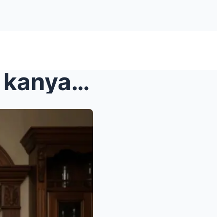
Sa loob ng ilang linggo, ang kanyang ina ay patulo...