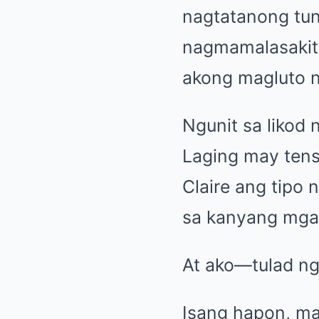
nagtatanong tun
nagmamalasakit
akong magluto ng
Ngunit sa likod
Laging may tensy
Claire ang tipo 
sa kanyang mga
At ako—tulad ng
Isang hapon, ma