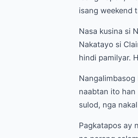
isang weekend tr
Nasa kusina si N
Nakatayo si Cla
hindi pamilyar. 
Nangalimbasog h
naabtan ito han
sulod, nga naka
Pagkatapos ay na