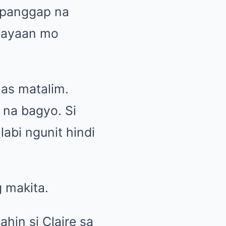
apanggap na
 hayaan mo
mas matalim.
 na bagyo. Si
abi ngunit hindi
 makita.
hin si Claire sa