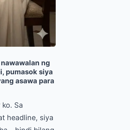
na nawawalan ng
i, pumasok siya
yang asawa para
 ko. Sa
 headline, siya