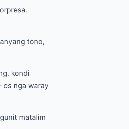
sorpresa.
kanyang tono,
ng, kondi
– os nga waray
ngunit matalim