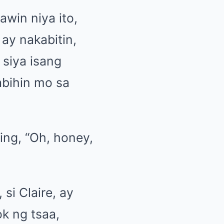
win niya ito,
ay nakabitin,
siya isang
abihin mo sa
ing, “Oh, honey,
si Claire, ay
k ng tsaa,