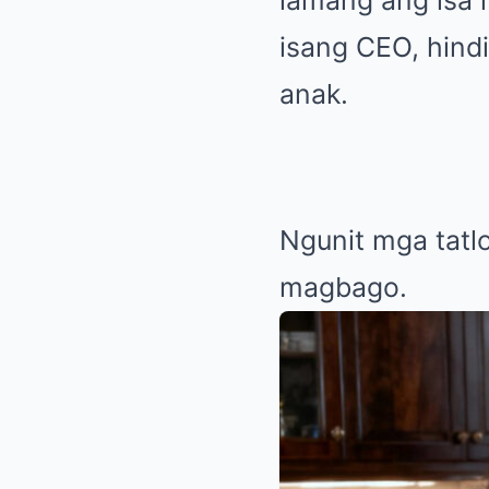
lamang ang isa n
isang CEO, hindi
anak.
Ngunit mga tatl
magbago.