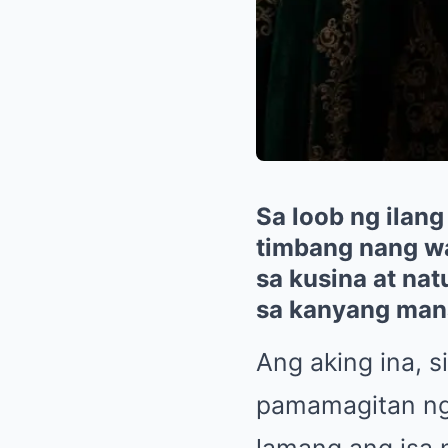
Sa loob ng ilan
timbang nang wa
sa kusina at na
sa kanyang ma
Ang aking ina, s
pamamagitan ng 