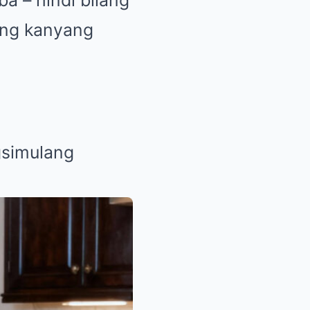
ba – hindi bilang
lang kanyang
gsimulang