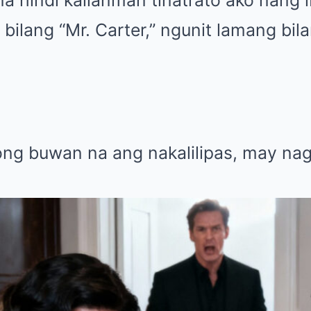
a hindi kailanman tinatrato ako nang i
 bilang “Mr. Carter,” ngunit lamang bi
ong buwan na ang nakalilipas, may na