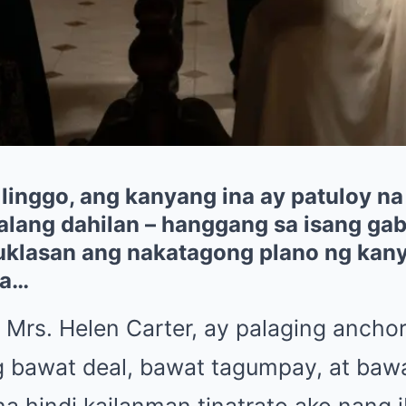
g linggo, ang kanyang ina ay patuloy 
lang dahilan – hanggang sa isang gab
tuklasan ang nakatagong plano ng kan
na…
i Mrs. Helen Carter, ay palaging anchor
bawat deal, bawat tagumpay, at bawat