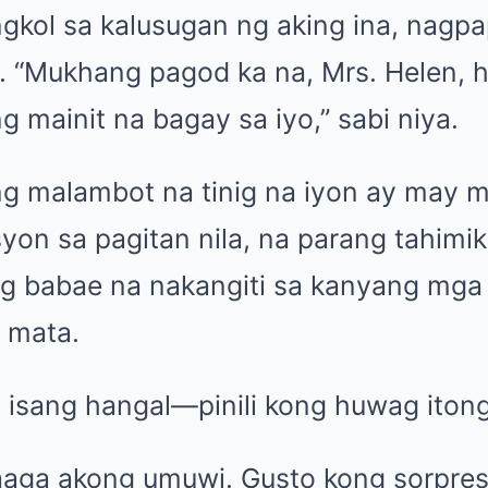
gkol sa kalusugan ng aking ina, nagp
. “Mukhang pagod ka na, Mrs. Helen,
 mainit na bagay sa iyo,” sabi niya.
 ng malambot na tinig na iyon ay may 
on sa pagitan nila, na parang tahimik
ng babae na nakangiti sa kanyang mga l
 mata.
 isang hangal—pinili kong huwag itong
aga akong umuwi. Gusto kong sorpresa