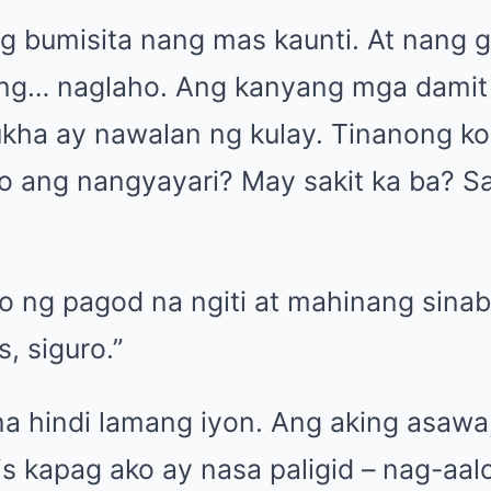
g bumisita nang mas kaunti. At nang ga
ang… naglaho. Ang kanyang mga damit 
ha ay nawalan ng kulay. Tinanong ko 
no ang nangyayari? May sakit ka ba? S
o ng pagod na ngiti at mahinang sinab
, siguro.”
a hindi lamang iyon. Ang aking asawa, 
s kapag ako ay nasa paligid – nag-aalo