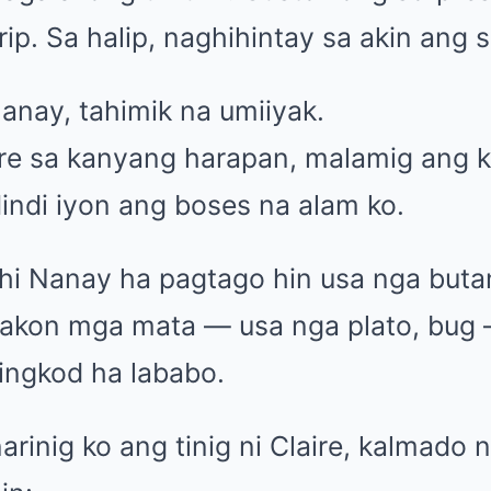
ip. Sa halip, naghihintay sa akin ang 
anay, tahimik na umiiyak.
ire sa kanyang harapan, malamig ang 
Hindi iyon ang boses na alam ko.
i Nanay ha pagtago hin usa nga buta
 akon mga mata — usa nga plato, bug 
lingkod ha lababo.
rinig ko ang tinig ni Claire, kalmado 