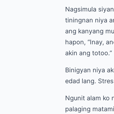
Nagsimula siyan
tiningnan niya 
ang kanyang muk
hapon, “Inay, a
akin ang totoo.”
Binigyan niya ak
edad lang. Stress
Ngunit alam ko n
palaging matami